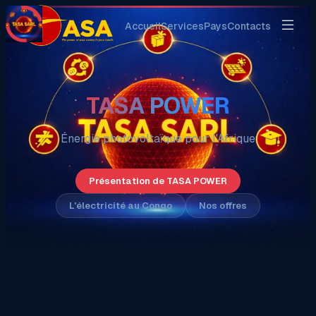
Accueil
Services
Pays
Contacts
TASA POWER
Énergie photovoltaïque pour l'Afrique
Présentation de TASA POWER
L'électricité au Congo
Nos offres