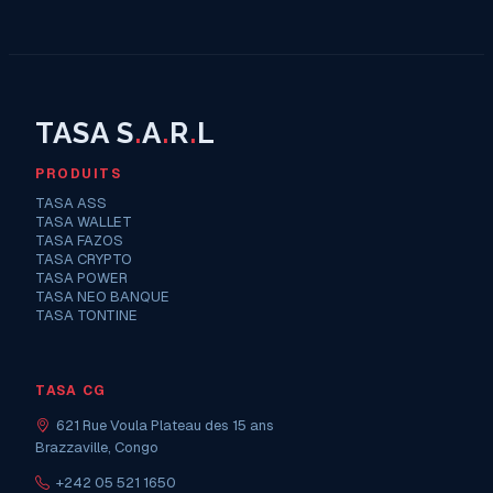
Formation
TASA S
.
A
.
R
.
L
PRODUITS
TASA ASS
TASA WALLET
TASA FAZOS
TASA CRYPTO
TASA POWER
TASA NEO BANQUE
TASA TONTINE
TASA CG
621 Rue Voula Plateau des 15 ans
Brazzaville, Congo
+242 05 521 1650